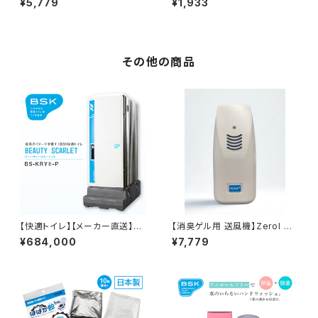
¥5,779
¥1,933
その他の商品
【快適トイレ】【メーカー直送】
【消臭ゲル用 送風機】Zerol Ag
【受注生産】簡易水洗式タンク一
+ ultra premium
¥684,000
¥7,779
体型洋式トイレ タンク一体型【B
S-KRYⅡ-P】 ブランドイメー
ジ調査３冠達成！