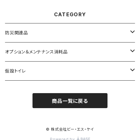
型【BS-KRYWⅡ-P】 ブランド
タンク一体型【JYW-P】 ブラン
イメージ調査３冠達成！
ドイメージ調査３冠達成！
CATEGORY
防災関連品
抗菌コーティングスプレー
オプション＆メンテナンス消耗品
水のいらないハンドウォッシュ
消臭シート
仮設トイレ
携帯トイレ
消臭スプレー
消臭ゲル・送風機
商品一覧に戻る
消臭スプレー
消臭ゲル
消臭シート
消臭液
© 株式会社ビー・エス・ケイ
Powered by