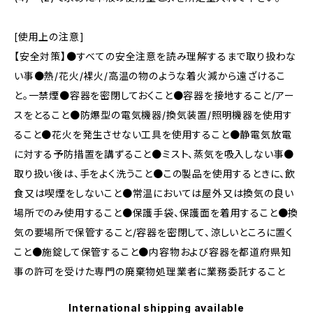
[使用上の注意]
【安全対策】●すべての安全注意を読み理解するまで取り扱わな
い事●熱/花火/裸火/高温の物のような着火減から遠ざけるこ
と。一禁煙●容器を密閉しておくこと●容器を接地すること/アー
スをとること●防爆型の電気機器/換気装置/照明機器を使用す
ること●花火を発生させない工具を使用すること●静電気放電
に対する予防措置を講ずること●ミスト、蒸気を吸入しない事●
取り扱い後は、手をよく洗うこと●この製品を使用するときに、飲
食又は喫煙をしないこと●常温においては屋外又は換気の良い
場所でのみ使用すること●保護手袋、保護面を着用すること●換
気の要場所で保管すること/容器を密閉して、涼しいところに置く
こと●施錠して保管すること●内容物および容器を都道府県知
事の許可を受けた専門の廃棄物処理業者に業務委託すること
International shipping available