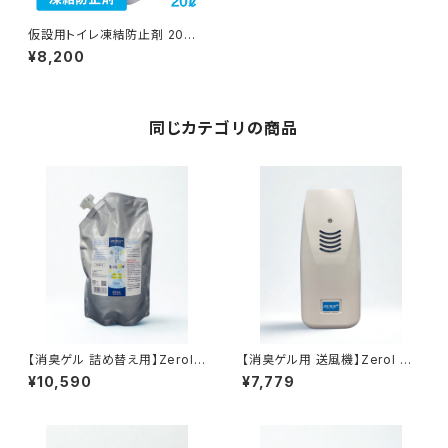
仮設用トイレ凍結防止剤 20リッ
トル 凍結防止 循環式仮設
¥8,200
同じカテゴリの商品
【消臭ゲル 詰め替え用】Zerol
【消臭ゲル用 送風機】Zerol Ag
Ag+ ultra premium 800ｇ
+ ultra premium
¥10,590
¥7,779