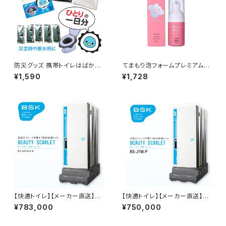
防災グッズ 携帯トイレはばか郎
てまもり泡フォームプレミアム
5 非常用トイレ処理パック（排
30ml アルコールフリーで水の
¥1,590
¥1,728
泄回数5回分）
いらないハンドウォッシュ。手指
の洗浄&保湿に。
【快適トイレ】【メーカー直送】
【快適トイレ】【メーカー直送】
【受注生産】簡易水洗式タンク一
【受注生産】簡易水洗洗浄循環
¥783,000
¥750,000
体型洋式トイレ（手洗い付）オー
式タンク一体型洋式トイレ（手洗
ルイン1BOXタイプ タンク一体
い付）オールイン1BOXタイプ