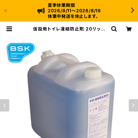
夏季休業期間
2026/8/11～2026/8/16
休業中発送を休止します。
仮設用トイレ凍結防止剤 20リット
ル 凍結防止 循環式仮設 | 株式会社
ビー・エス・ケイ